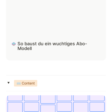
So baust du ein wuchtiges Abo-
Modell
‣
⌨️ Content
So strukturierst du euren Content-Prozess