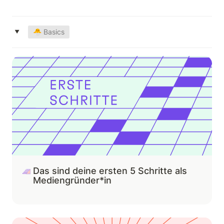
Kachelansicht
‣
🐣 Basics
Listenansicht
Das sind deine ersten 5 Schritte als
Basics
Mediengründer*in
Org-Entwicklung
Produkt
Content
Marketing
Das sind deine ersten 5 Schritte als 
Mediengründer*in
So definierst du euer Warum als Organisation