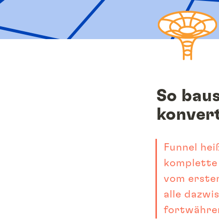
So baus
konver
Funnel heiß
komplette 
vom ersten
alle dazwi
fortwähre