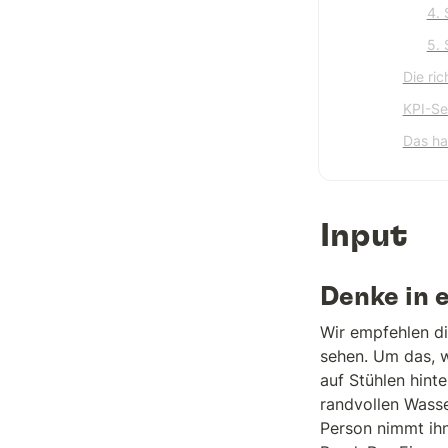
4. 
5. 
Die ri
KPI-Se
Das ha
Input
Denke in 
Wir empfehlen di
sehen. Um das, w
auf Stühlen hint
randvollen Wasse
Person nimmt ihn