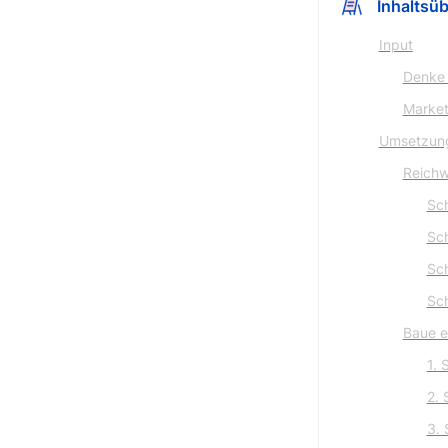
Inhaltsüb
Input
Denke 
Market
Umsetzun
Reichw
Sch
Sch
Sch
Sch
Baue e
1. 
2. 
3. 