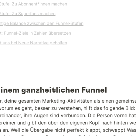
Stufe: 
Zu Abonnent*innen machen
Stufe: 
Zu Superfans machen
chtige Balance zwischen den Funnel-Stufen
t: Funnel-Ziele in Zahlen übersetzen
t uns bei Neue Narrative geholfen
einem ganzheitlichen Funnel
r, deine gesamten Marketing-Aktivitäten als einen gemeins
orum es geht, besser zu verstehen, hilft das folgende Bild
ereinander, ihre Augen sind verbunden. Die Person vorne hat 
reimer und gibt den über den eigenen Kopf nach hinten weit
 an. Weil die Übergabe nicht perfekt klappt, schwappt Was