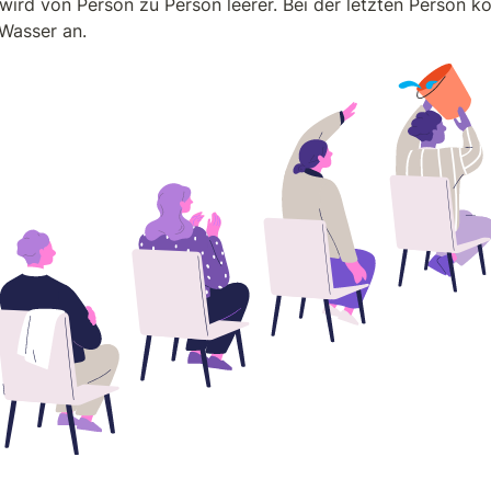
wird von Person zu Person leerer. Bei der letzten Person k
Wasser an.