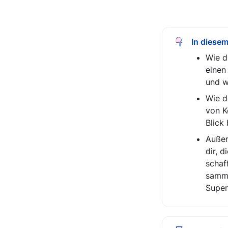
In diesem
Wie d
einen
und w
Wie d
von K
Blick
Außer
dir, d
schaf
samme
Super