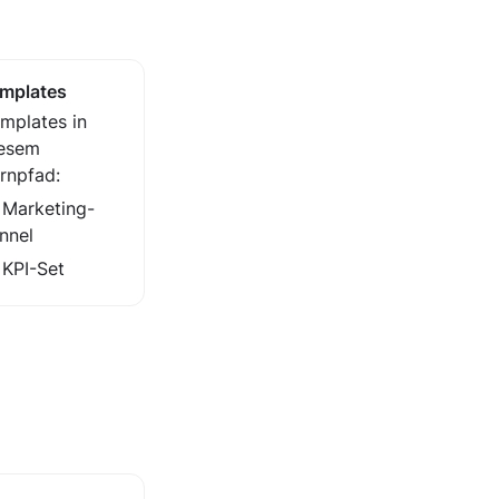
mplates
mplates in 
esem 
rnpfad:
Marketing-
nnel
KPI-Set