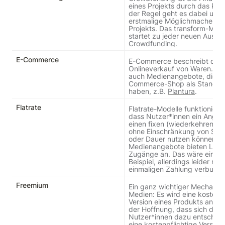
eines Projekts durch das Publ
der Regel geht es dabei um d
erstmalige Möglichmachen de
Projekts. Das transform-Maga
startet zu jeder neuen Ausgab
Crowdfunding.
E-Commerce
E-Commerce beschreibt den r
Onlineverkauf von Waren. Es g
auch Medienangebote, die ei
Commerce-Shop als Standbei
haben, z.B. 
Plantura
.
Flatrate
Flatrate-Modelle funktionieren
dass Nutzer*innen ein Angebo
einen fixen (wiederkehrenden
ohne Einschränkung von Stüc
oder Dauer nutzen können. M
Medienangebote bieten Lifet
Zugänge an. Das wäre ein kla
Beispiel, allerdings leider nur 
einmaligen Zahlung verbunde
Freemium
Ein ganz wichtiger Mechanism
Medien: Es wird eine kostenlo
Version eines Produkts angebo
der Hoffnung, dass sich die 
Nutzer*innen dazu entscheide
eine kostenpflichtige Version 