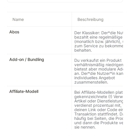
Alle Logiken
Name
Beschreibung
B2C
Abos
Der Klassiker: Der*die Nutzer*
bezahlt eine regelmäßige Su
B2P
(monatlich bzw. jährlich), um Z
zum Service zu bekommen un
behalten.
B2B
Add-on / Bundling
Du verkaufst ein Produkt zu e
verhältnismäßig niedrigen Gru
bietest aber modulare Add-o
an. Der*die Nutzer*in kann sic
individuelles Angebot 
zusammenstellen.
Affiliate-Modell
Bei Affiliate-Modellen platzier
gekennzeichnete (!) Verweise 
Artikel oder Dienstleistungen 
verdienst prozentual mit, wen
deinen Link oder Code eine 
Transaktion stattfindet. Das s
häufig bei Seiten, die Produkt
und dann die Produkte verlink
sie nennen.