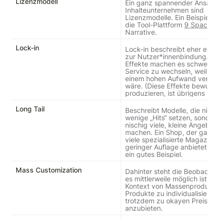
Lizenzmodell
Ein ganz spannender Ansatz f
Inhalteunternehmen sind 
Lizenzmodelle. Ein Beispiel daf
die Tool-Plattform 
9 Spaces
 
Narrative.
Lock-in
Lock-in beschreibt eher einen
zur Nutzer*innenbindung. Lo
Effekte machen es schwer, de
Service zu wechseln, weil das
einem hohen Aufwand verbun
wäre. (Diese Effekte bewusst 
produzieren, ist übrigens nich
Long Tail
Beschreibt Modelle, die nicht 
wenige „Hits“ setzen, sondern
nischig viele, kleine Angebote
machen. Ein Shop, der ganz, 
viele spezialisierte Magazine i
geringer Auflage anbietet, ist 
ein gutes Beispiel.
Mass Customization
Dahinter steht die Beobachtu
es mittlerweile möglich ist, au
Kontext von Massenproduktio
Produkte zu individualisieren 
trotzdem zu okayen Preisen 
anzubieten. 