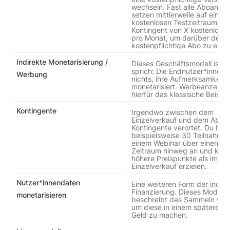
wechseln. Fast alle Aboanbiet
setzen mittlerweile auf einen 
kostenlosen Testzeitraum oder
Kontingent von X kostenlosen 
pro Monat, um darüber den W
kostenpflichtige Abo zu ebne
Indirekte Monetarisierung /
Dieses Geschäftsmodell ist ind
sprich: Die Endnutzer*innen z
Werbung
nichts, ihre Aufmerksamkeit w
monetarisiert. Werbeanzeigen
hierfür das klassische Beispie
Kontingente
Irgendwo zwischen dem 
Einzelverkauf und dem Abo si
Kontingente verortet. Du biete
beispielsweise 30 Teilnahmen
einem Webinar über einen fes
Zeitraum hinweg an und kanns
höhere Preispunkte als im 
Einzelverkauf erzielen.
Nutzer*innendaten
Eine weiteren Form der indire
Finanzierung. Dieses Modell 
monetarisieren
beschreibt das Sammeln von 
um diese in einem späteren Sc
Geld zu machen.