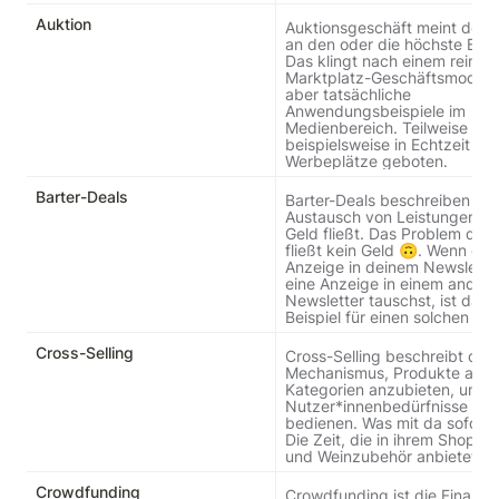
Auktion
Auktionsgeschäft meint den V
an den oder die höchste Bieter
Das klingt nach einem reinen 
Marktplatz-Geschäftsmodell, 
aber tatsächliche 
Anwendungsbeispiele im 
Medienbereich. Teilweise wird
beispielsweise in Echtzeit auf 
Werbeplätze geboten.
Barter-Deals
Barter-Deals beschreiben den
Austausch von Leistungen, oh
Geld fließt. Das Problem daran
fließt kein Geld 🙃. Wenn du e
Anzeige in deinem Newslette
eine Anzeige in einem andere
Newsletter tauschst, ist das e
Beispiel für einen solchen Dea
Cross-Selling
Cross-Selling beschreibt den 
Mechanismus, Produkte aus 
Kategorien anzubieten, um we
Nutzer*innenbedürfnisse zu 
bedienen. Was mit da sofort ein
Die Zeit, die in ihrem Shop a
und Weinzubehör anbietet.
Crowdfunding
Crowdfunding ist die Finanzie