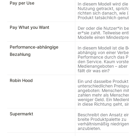
Pay per Use
In diesem Modell wird die tats
Nutzung getrackt, sprich: Die
richten sich danach, wie (oft)
Produkt tatsächlich genutzt 
Pay What you Want
Der oder die Nutzer*in besti
er*sie zahlt. Teilweise enthalt
Modelle einen Mindestpreis.
Performance-abhängige
In diesem Modell ist die Beza
abhängig von einer Verbesser
Bezahlung
Performance durch das Produ
den Service. Kaum vorstellbar
Medienangeboten – aber vielle
fällt dir was ein?
Robin Hood
Ein und dasselbe Produkt wir
unterschiedlichen Preispunkte
angeboten: Menschen mit meh
zahlen mehr als Menschen mit
weniger Geld. Ein Medienbeisp
in diese Richtung geht, sind 
Supermarkt
Beschreibt den Ansatz eine se
breite Produktpalette zu 
verhältnismäßig niedrigen Pre
anzubieten.