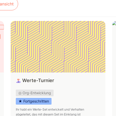
ansicht
Werte-Turnier
D
Werte-Turnier
◎ Org-Entwicklung
★ Fortgeschritten
Ihr habt ein Werte-Set entwickelt und Verhalten 
abgeleitet, das mit diesem Set im Einklang ist