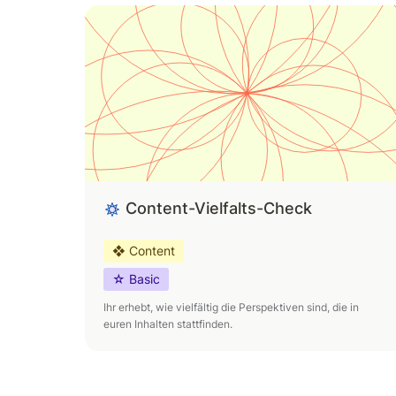
Content-Vielfalts-Check
Content-Vielfalts-Check
❖ Content
☆ Basic
Ihr erhebt, wie vielfältig die Perspektiven sind, die in 
euren Inhalten stattfinden.