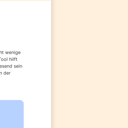
t wenige 
l hilft 
esend sein 
 der 