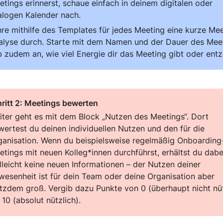
tings erinnerst, schaue einfach in deinem digitalen oder 
alogen Kalender nach.
hre mithilfe des Templates für jedes Meeting eine kurze Me
alyse durch. Starte mit dem Namen und der Dauer des Meet
b zudem an, wie viel Energie dir das Meeting gibt oder entz
ritt 2: Meetings bewerten
iter geht es mit dem Block „Nutzen des Meetings“. Dort 
wertest du deinen individuellen Nutzen und den für die 
ganisation. Wenn du beispielsweise regelmäßig Onboarding
tings mit neuen Kolleg*innen durchführst, erhältst du dabei
lleicht keine neuen Informationen – der Nutzen deiner 
wesenheit ist für dein Team oder deine Organisation aber 
otzdem groß. Vergib dazu Punkte von 0 (überhaupt nicht nütz
 10 (absolut nützlich).