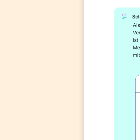
Sch
Als
Ve
Is
Me
mit