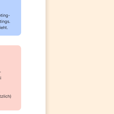
eting-
ings. 
ieht.
-
 
lich) 