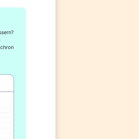
sern? 
 
chron 