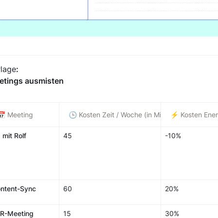
rlage
: 

etings ausmisten
📅 Meeting
🕒 Kosten Zeit / Woche (in Minuten)
⚡️ Kosten Ener
1 mit Rolf
45
-10%
ntent-Sync
60
20%
R-Meeting
15
30%