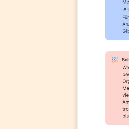
Mee
an
Fü
An
Gi
Sch
We
be
Or
Mee
vie
An
tr
bis