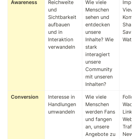
Awareness
Reichweite 
Wie viele 
Impress
und 
Menschen 
Views, 
Sichtbarkeit 
sehen und 
Kommen
aufbauen 
entdecken 
Shares,
und in 
unsere 
Saves, 
Interaktion 
Inhalte? Wie 
Watch
verwandeln
stark 
interagiert 
unsere 
Community 
mit unseren 
Inhalten?
Conversion
Interesse in 
Wie viele 
Follow
Handlungen 
Menschen 
Wachst
umwandeln
werden Fans 
Link-Cl
und fangen 
Websit
an, unsere 
Traffic, 
Angebote zu 
Newsle