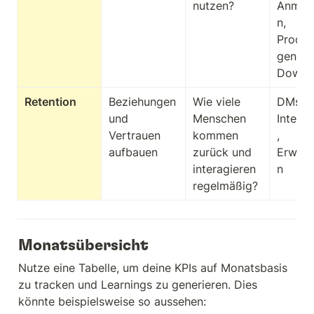
nutzen?
Anmel
n, 
Produk
gen, A
Downl
Retention
Beziehungen 
Wie viele 
DMs, S
und 
Menschen 
Intera
Vertrauen 
kommen 
, 
aufbauen
zurück und 
Erwäh
interagieren 
n
regelmäßig?
Monatsübersicht
Nutze eine Tabelle, um deine KPIs auf Monatsbasis 
zu tracken und Learnings zu generieren. Dies 
könnte beispielsweise so aussehen: