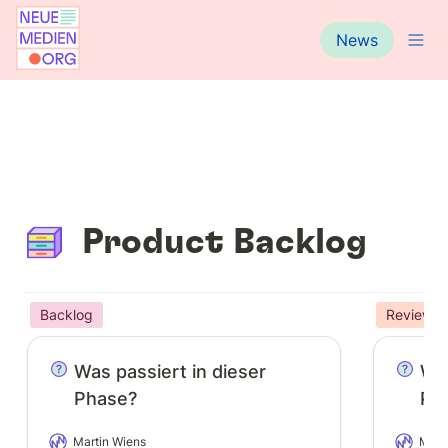
News
Product Backlog
Backlog
Review &
Was passiert in dieser Phase?
Was passiert in dieser 
Was
Phase?
Ph
Martin Wiens
Mart