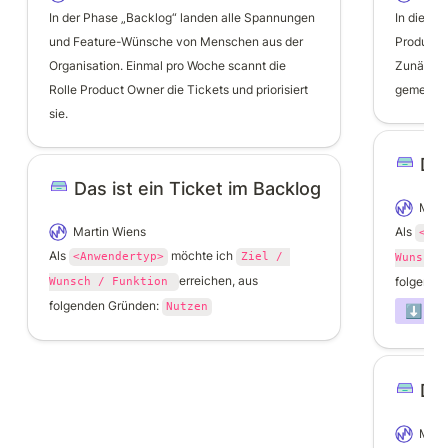
In der Phase „Backlog“ landen alle Spannungen 
In dieser 
und Feature-Wünsche von Menschen aus der 
Produkt-
Organisation. Einmal pro Woche scannt die 
Zunächst 
Rolle Product Owner die Tickets und priorisiert 
gemeinsa
sie.
Das
Das ist ein Ticket im Backlog
Mart
Martin Wiens
Als 
<Anw
Als 
 möchte ich 
<Anwendertyp>
Ziel / 
Wunsch 
erreichen, aus 
folgende
Wunsch / Funktion 
folgenden Gründen: 
Nutzen
⬇️ nie
Das
Mart