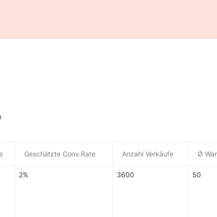
r
e
Geschätzte Conv.Rate
Anzahl Verkäufe
Ø War
2%
3600
50