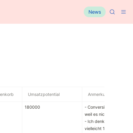
News
enkorb
Umsatzpotential
Anmerkung
180000
- Conversion Rate etwas 
weil es nicht um direkte 
- Ich denke, dass von d
vielleicht 100 ihre Kolle