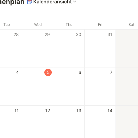
enplan
Kalenderansicht
Tue
Wed
Thu
Fri
Sat
28
29
30
31
4
5
6
7
11
12
13
14