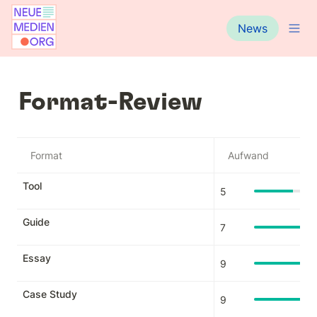
News
Format-Review
Format
Aufwand
Tool
5
Guide
7
Essay
9
Case Study
9